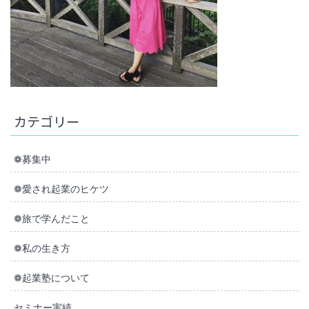
カテゴリー
❁募集中
❁愛され起業のヒケツ
❁旅で学んだこと
❁私の生き方
❁起業塾について
セミナー実績