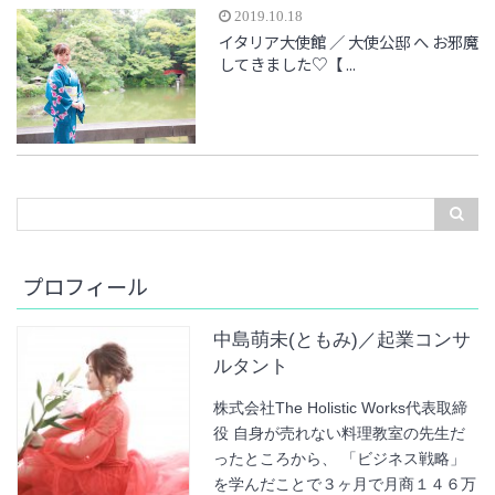
2019.10.18
イタリア大使館 ／ 大使公邸 へ お邪魔
してきました♡【 ...
プロフィール
中島萌未(ともみ)／起業コンサ
ルタント
株式会社The Holistic Works代表取締
役 自身が売れない料理教室の先生だ
ったところから、 「ビジネス戦略」
を学んだことで３ヶ月で月商１４６万