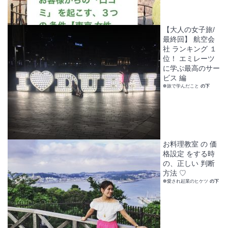
【大人の女子旅/
最終回】 航空会
社 ランキング １
位！ エミレーツ
に学ぶ最高のサー
ビス 編
❁旅で学んだこと
の下
お料理教室 の 価
格設定 をする時
の、正しい 判断
方法 ♡
❁愛され起業のヒケツ
の下