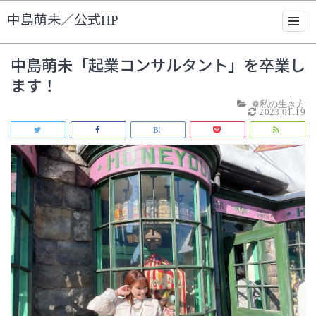
中島萌未／公式HP
中島萌未「起業コンサルタント」を卒業し
ます！
❁私の生き方
2023.01.19