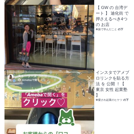
【 GW の 台湾デ
ート 】 迪化街 で
押さえるべき4つ
の お店
❁旅で学んだこと
の下
インスタでアメブ
ロリンクを貼る方
法 を 公開 ！【
東京 女性 起業塾
】
❁愛され起業のヒケツ
の下