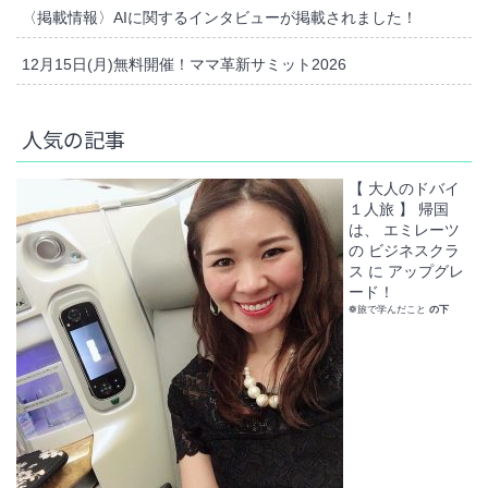
〈掲載情報〉AIに関するインタビューが掲載されました！
12月15日(月)無料開催！ママ革新サミット2026
人気の記事
【 大人のドバイ
１人旅 】 帰国
は、 エミレーツ
の ビジネスクラ
ス に アップグレ
ード！
❁旅で学んだこと
の下