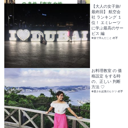
【大人の女子旅/
最終回】 航空会
社 ランキング １
位！ エミレーツ
に学ぶ最高のサー
ビス 編
❁旅で学んだこと
の下
お料理教室 の 価
格設定 をする時
の、正しい 判断
方法 ♡
❁愛され起業のヒケツ
の下