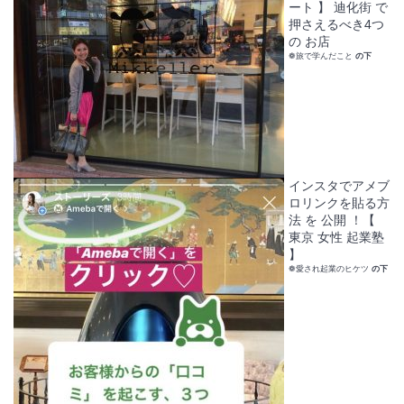
ート 】 迪化街 で
押さえるべき4つ
の お店
❁旅で学んだこと
の下
インスタでアメブ
ロリンクを貼る方
法 を 公開 ！【
東京 女性 起業塾
】
❁愛され起業のヒケツ
の下