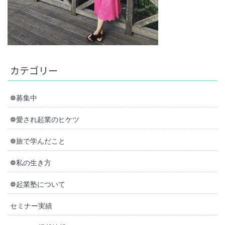
カテゴリー
❁募集中
❁愛され起業のヒケツ
❁旅で学んだこと
❁私の生き方
❁起業塾について
セミナー実績