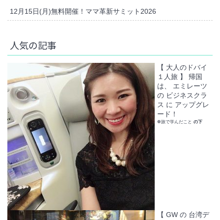
12月15日(月)無料開催！ママ革新サミット2026
人気の記事
【 大人のドバイ
１人旅 】 帰国
は、 エミレーツ
の ビジネスクラ
ス に アップグレ
ード！
❁旅で学んだこと
の下
【 GW の 台湾デ