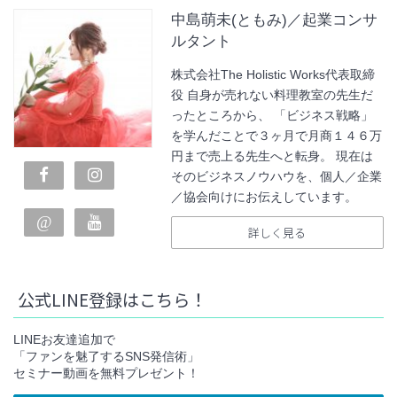
中島萌未(ともみ)／起業コンサ
ルタント
株式会社The Holistic Works代表取締
役 自身が売れない料理教室の先生だ
ったところから、 「ビジネス戦略」
を学んだことで３ヶ月で月商１４６万
円まで売上る先生へと転身。 現在は
そのビジネスノウハウを、個人／企業
／協会向けにお伝えしています。
詳しく見る
公式LINE登録はこちら！
LINEお友達追加で
「ファンを魅了するSNS発信術」
セミナー動画を無料プレゼント！