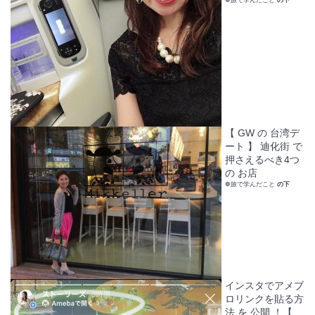
【 GW の 台湾デ
ート 】 迪化街 で
押さえるべき4つ
の お店
❁旅で学んだこと
の下
インスタでアメブ
ロリンクを貼る方
法 を 公開 ！【