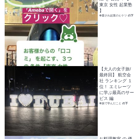
東京 女性 起業塾
】
❁愛され起業のヒケツ
の下
【大人の女子旅/
最終回】 航空会
社 ランキング １
位！ エミレーツ
に学ぶ最高のサー
ビス 編
❁旅で学んだこと
の下
お料理教室 の 価