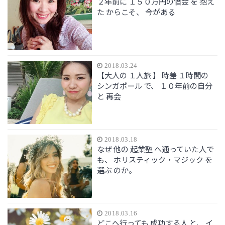
２年前に １５０万円の借金 を 抱え
た からこそ、 今がある
2018.03.24
【大人の １人旅 】 時差 １時間の
シンガポール で、 １０年前の自分
と 再会
2018.03.18
なぜ 他の 起業塾 へ通っていた人で
も、 ホリスティック・マジック を
選ぶ のか。
2018.03.16
どこへ行っても 成功する人 と、 イ