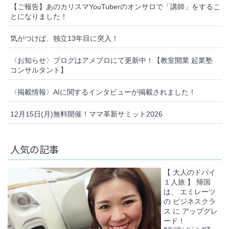
【ご報告】あのカリスマYouTuberのオンサロで「講師」をするこ
とになりました！
気がつけば、独立13年目に突入！
〈お知らせ〉ブログはアメブロにて更新中！【教室開業 起業塾
コンサルタント】
〈掲載情報〉AIに関するインタビューが掲載されました！
12月15日(月)無料開催！ママ革新サミット2026
人気の記事
【 大人のドバイ
１人旅 】 帰国
は、 エミレーツ
の ビジネスクラ
ス に アップグレ
ード！
❁旅で学んだこと
の下