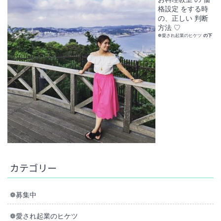
格設定 をする時
の、正しい 判断
方法 ♡
❁愛され起業のヒケツ
の下
カテゴリー
❁募集中
❁愛され起業のヒケツ