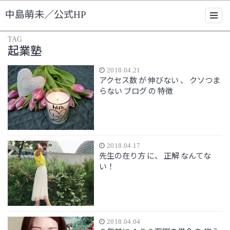
中島萌未／公式HP
TAG
起業塾
2018.04.21
アクセス数 が 伸びない 、 クソつま
らない ブログ の 特徴
2018.04.17
先生の在り方 に、 正解 なんてな
い！
2018.04.04