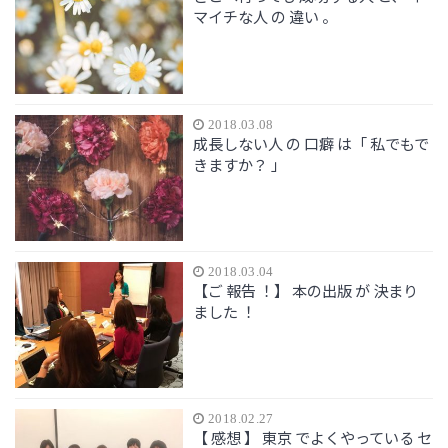
マイチな人 の 違い 。
2018.03.08
成長しない人 の 口癖 は「 私でもで
きますか？ 」
2018.03.04
【ご 報告 ！】 本の出版 が 決まり
ました ！
2018.02.27
【 感想 】 東京 でよくやっている セ