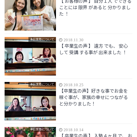
【 お客様の声 】 自分１人 でできる
ことには 限界 があると 分かりまし
た ！
❁起業塾について
2018.11.30
【 卒業生の声 】 遠方 でも、 安心
して 受講 する事が 出来ました ！
❁起業塾について
2018.10.25
【卒業生の声】好きな事でお金を
稼ぐ事が、家族の幸せにつながる
と分かりました！
❁起業塾について
2018.10.14
【 卒業生の声 】 入塾４ヶ月 で、 お