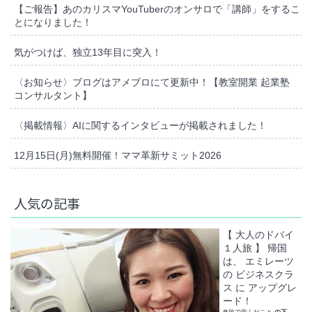
【ご報告】あのカリスマYouTuberのオンサロで「講師」をするこ
とになりました！
気がつけば、独立13年目に突入！
〈お知らせ〉ブログはアメブロにて更新中！【教室開業 起業塾
コンサルタント】
〈掲載情報〉AIに関するインタビューが掲載されました！
12月15日(月)無料開催！ママ革新サミット2026
人気の記事
【 大人のドバイ
１人旅 】 帰国
は、 エミレーツ
の ビジネスクラ
ス に アップグレ
ード！
❁旅で学んだこと
の下