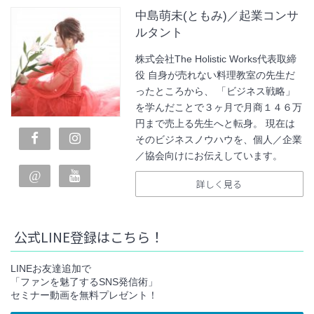
中島萌未(ともみ)／起業コンサ
ルタント
株式会社The Holistic Works代表取締
役 自身が売れない料理教室の先生だ
ったところから、 「ビジネス戦略」
を学んだことで３ヶ月で月商１４６万
円まで売上る先生へと転身。 現在は
そのビジネスノウハウを、個人／企業
／協会向けにお伝えしています。
詳しく見る
公式LINE登録はこちら！
LINEお友達追加で
「ファンを魅了するSNS発信術」
セミナー動画を無料プレゼント！