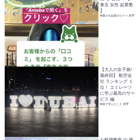
東京 女性 起業塾
】
❁愛され起業のヒケツ
の下
【大人の女子旅/
最終回】 航空会
社 ランキング １
位！ エミレーツ
に学ぶ最高のサー
ビス 編
❁旅で学んだこと
の下
お料理教室 の 価