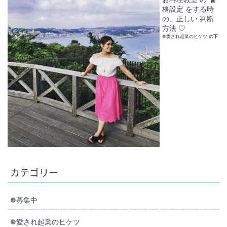
格設定 をする時
の、正しい 判断
方法 ♡
❁愛され起業のヒケツ
の下
カテゴリー
❁募集中
❁愛され起業のヒケツ