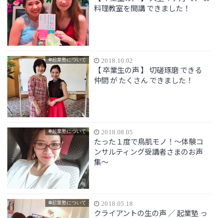
料理教室を開講 できました！
❁起業塾について
2018.10.02
【 卒業生の声 】 切磋琢磨 できる
仲間 が たくさん できました！
❁起業塾について
2018.08.05
たった１度で鳥肌モノ！〜体験コ
ンサルティング受講者さまのお声
集〜
❁起業塾について
2018.05.18
クライアントの生の声 ／ 起業塾 っ