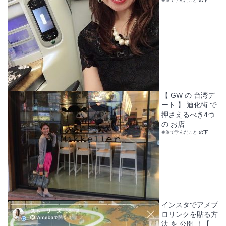
【 GW の 台湾デ
ート 】 迪化街 で
押さえるべき4つ
の お店
❁旅で学んだこと
の下
インスタでアメブ
ロリンクを貼る方
法 を 公開 ！【