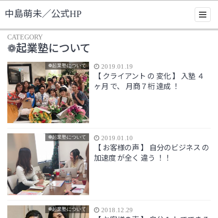
中島萌未／公式HP
CATEGORY
❁起業塾について
❁起業塾について
2019.01.19
【 クライアント の 変化 】 入塾 ４
ヶ月 で、 月商７桁 達成 ！
❁起業塾について
2019.01.10
【 お客様の声 】 自分のビジネス の
加速度 が全く 違う ！！
❁起業塾について
2018.12.29