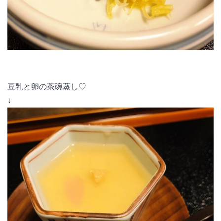
豆乳と卵の茶碗蒸し♡
↓