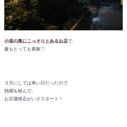
小道の奥にこっそりとあるお店
で、
趣もとっても素敵♡
３月にしては寒い日だったので
熱燗を頼んで、
お豆腐懐石がいざスタート！