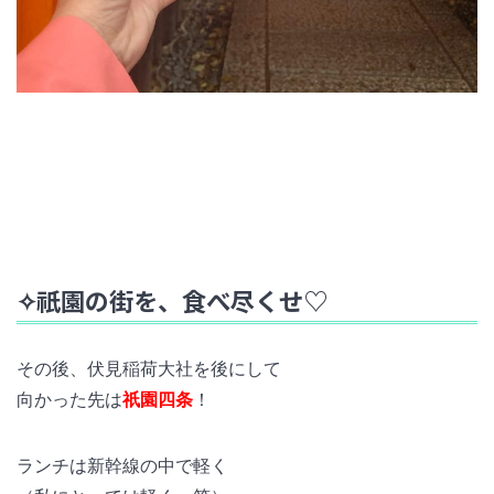
✧祇園の街を、食べ尽くせ♡
その後、伏見稲荷大社を後にして
向かった先は
祇園四条
！
ランチは新幹線の中で軽く