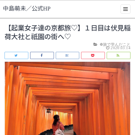
中島萌未／公式HP
【起業女子達の京都旅♡】１日目は伏見稲
荷大社と祇園の街へ♡
❁旅で学んだこと
2020.03.14