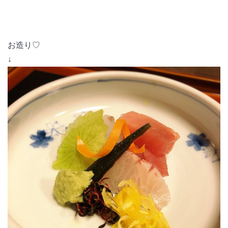
お造り♡
↓