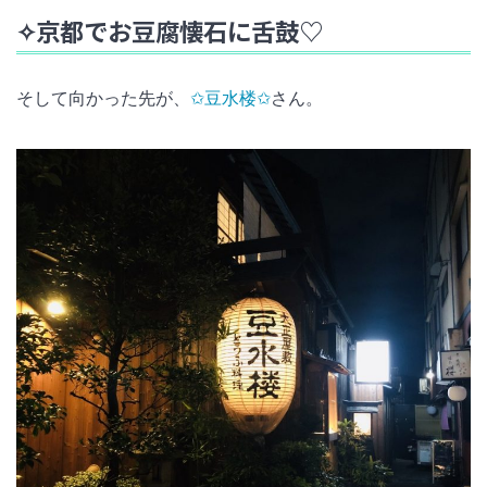
✧京都でお豆腐懐石に舌鼓♡
そして向かった先が、
✩豆水楼✩
さん。