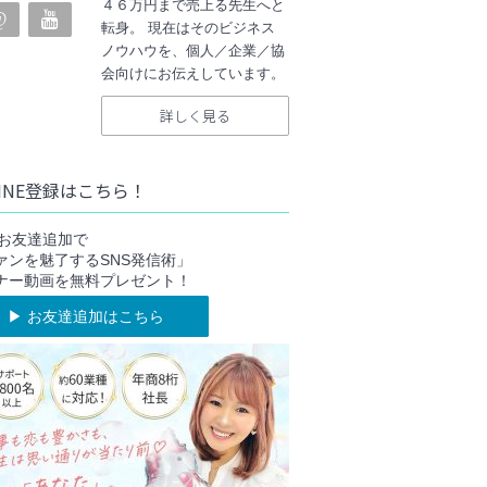
４６万円まで売上る先生へと
転身。 現在はそのビジネス
ノウハウを、個人／企業／協
会向けにお伝えしています。
詳しく見る
INE登録はこちら！
NEお友達追加で
ァンを魅了するSNS発信術」
ナー動画を無料プレゼント！
▶︎ お友達追加はこちら