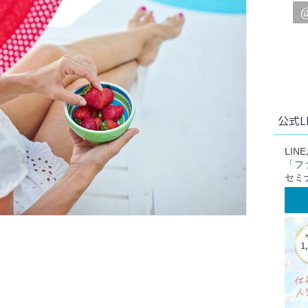
公式L
LI
「フ
セミ