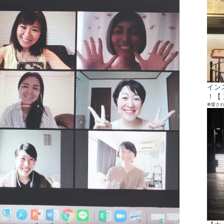
イン
！【 
❁愛さ