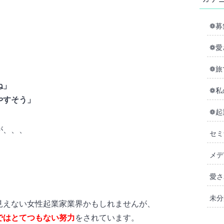
❁募
❁愛
❁旅
ね」
❁私
やすそう」
❁起
が、、、
セミ
メデ
愛さ
未分
見えない女性起業家業界かもしれませんが、
ではとてつもない努力
をされています。