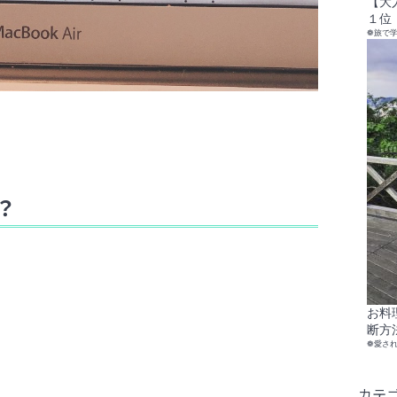
【大
１位
❁旅で
？
お料
断方
❁愛さ
カテ