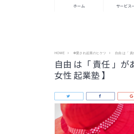
ホーム
サービス
HOME
❁愛され起業のヒケツ
自由 は「 責
自由 は「 責任 」が
女性 起業塾 】