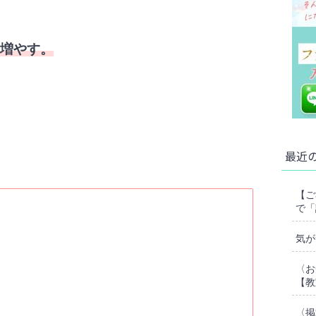
増やす。
最近
【ご
で「
気が
〈お
【教
〈掲