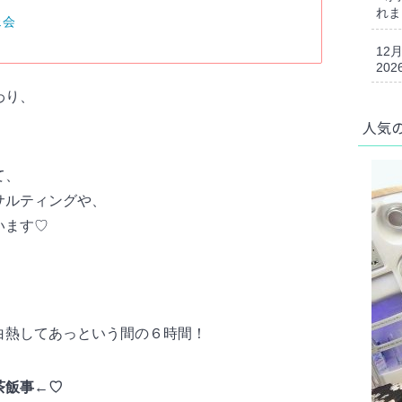
れま
ェ会
12
202
わり、
！
人気
て、
サルティングや、
います♡
白熱してあっという間の６時間！
茶飯事←♡