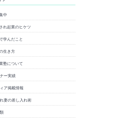
集中
され起業のヒケツ
で学んだこと
の生き方
業塾について
ナー実績
ィア掲載情報
れ妻の差し入れ術
類