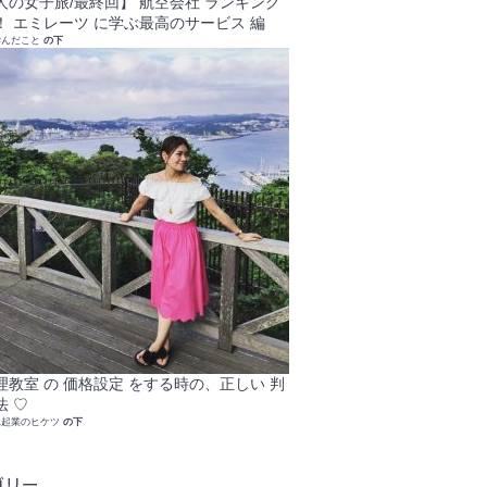
人の女子旅/最終回】 航空会社 ランキング
！ エミレーツ に学ぶ最高のサービス 編
学んだこと
の下
理教室 の 価格設定 をする時の、正しい 判
法 ♡
れ起業のヒケツ
の下
ゴリー