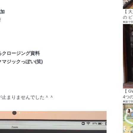
【 
増加
の 
術
❁旅で
るクロージング資料
マジックっぽい(笑)
【 
4つの
が止まりませんでした＾＾
❁旅で