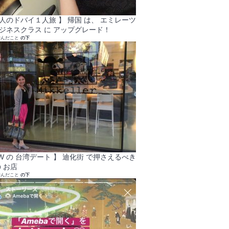
大人のドバイ１人旅 】 帰国 は、 エミレーツ
ビジネスクラス に アップグレード！
学んだこと
の下
GW の 台湾デート 】 迪化街 で押さえるべき
 お店
学んだこと
の下