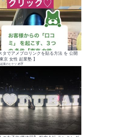
スタでアメブロリンクを貼る方法 を 公開
東京 女性 起業塾 】
れ起業のヒケツ
の下