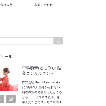
お客様の声
お問い合わせ
フィール
中島萌未(ともみ)／起
業コンサルタント
株式会社The Holistic Works
代表取締役 自身が売れない
料理教室の先生だったところ
から、 「ビジネス戦略」を
学んだことで３ヶ月で月商１