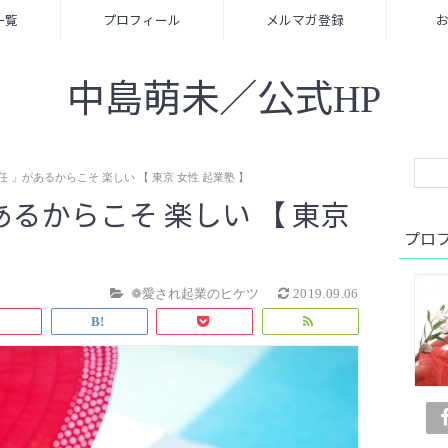
一覧
プロフィール
メルマガ登録
中島萌未／公式HP
任 」があるからこそ 楽しい 【 東京 女性 起業塾 】
あるからこそ 楽しい 【 東京
プロ
❁愛され起業のヒケツ
2019.09.06