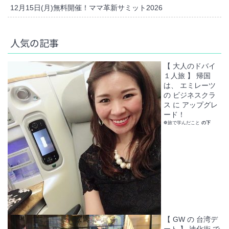
12月15日(月)無料開催！ママ革新サミット2026
人気の記事
【 大人のドバイ
１人旅 】 帰国
は、 エミレーツ
の ビジネスクラ
ス に アップグレ
ード！
❁旅で学んだこと
の下
【 GW の 台湾デ
ート 】 迪化街 で