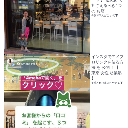
押さえるべき4つ
の お店
❁旅で学んだこと
の下
インスタでアメブ
ロリンクを貼る方
法 を 公開 ！【
東京 女性 起業塾
】
❁愛され起業のヒケツ
の下