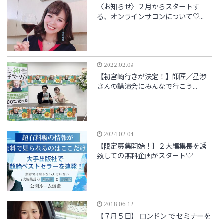
〈お知らせ〉２月からスタートす
る、オンラインサロンについて♡...
2022.02.09
【初宮崎行きが決定！】師匠／星渉
さんの講演会にみんなで行こう...
2024.02.04
【限定募集開始！】２大編集長を誘
致しての無料企画がスタート♡
2018.06.12
【７月５日】 ロンドン で セミナーを