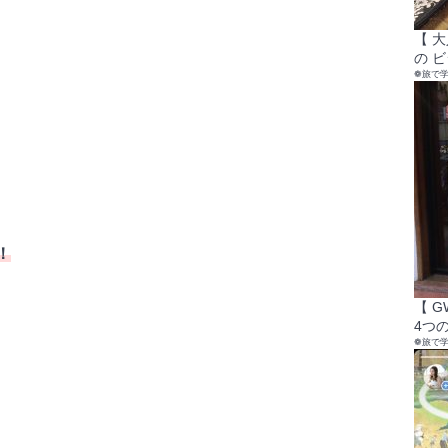
【 
の 
❁旅で
！
【 
4つの
❁旅で