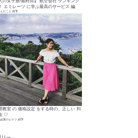
人の女子旅/最終回】 航空会社 ランキング
！ エミレーツ に学ぶ最高のサービス 編
学んだこと
の下
理教室 の 価格設定 をする時の、正しい 判
法 ♡
れ起業のヒケツ
の下
ゴリー