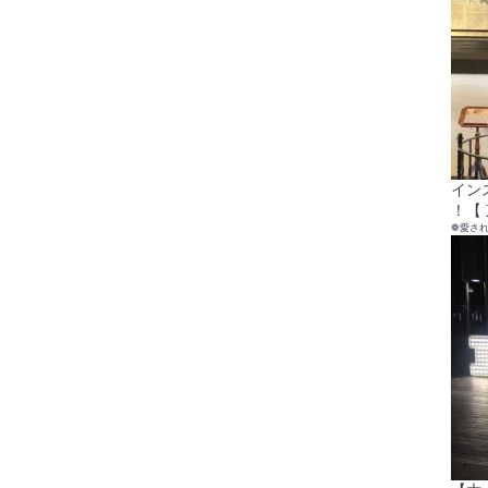
イン
！【 
❁愛さ