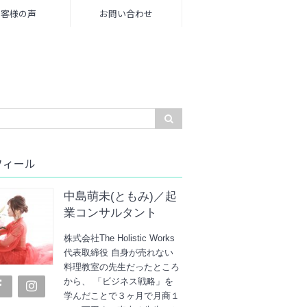
お客様の声
お問い合わせ
フィール
中島萌未(ともみ)／起
業コンサルタント
株式会社The Holistic Works
代表取締役 自身が売れない
料理教室の先生だったところ
から、 「ビジネス戦略」を
学んだことで３ヶ月で月商１