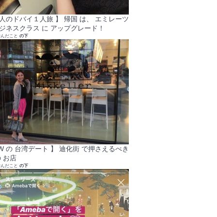
大人のドバイ１人旅 】 帰国 は、 エミレーツ
ビジネスクラス に アップグレード！
学んだこと
の下
GW の 台湾デート 】 迪化街 で押さえるべき
 お店
学んだこと
の下