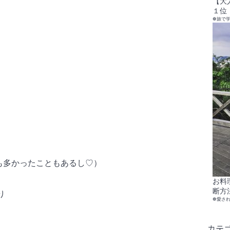
【大
１位
❁旅で
も多かったこともあるし♡）
お料
断方
り
❁愛さ
カテ