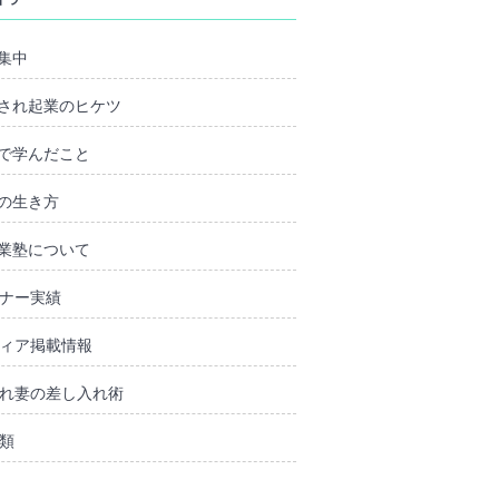
集中
され起業のヒケツ
で学んだこと
の生き方
業塾について
ナー実績
ィア掲載情報
れ妻の差し入れ術
類