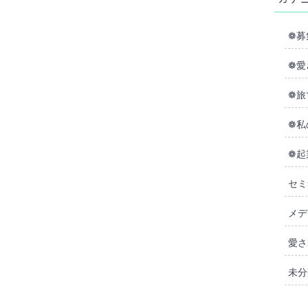
❁募
❁愛
❁旅
❁私
❁起
セミ
メデ
愛さ
未分