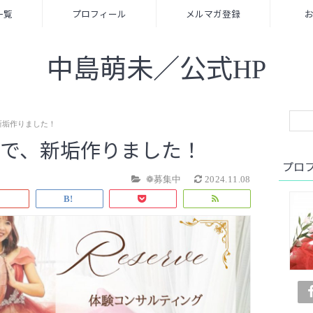
一覧
プロフィール
メルマガ登録
中島萌未／公式HP
、新垢作りました！
たので、新垢作りました！
プロ
❁募集中
2024.11.08