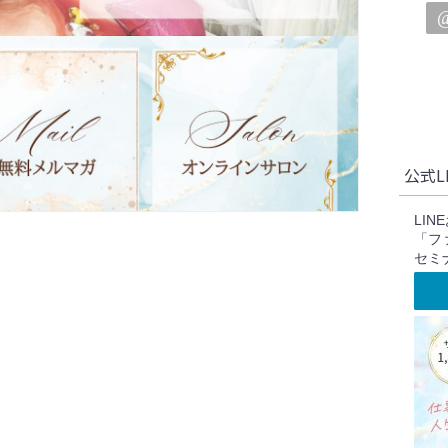
公式L
LI
「フ
セミ