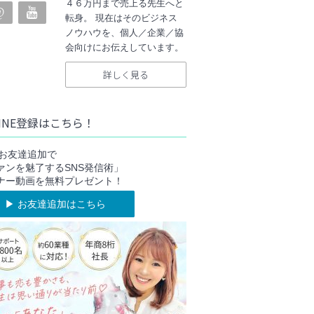
４６万円まで売上る先生へと
転身。 現在はそのビジネス
ノウハウを、個人／企業／協
会向けにお伝えしています。
詳しく見る
INE登録はこちら！
NEお友達追加で
ァンを魅了するSNS発信術」
ナー動画を無料プレゼント！
▶︎ お友達追加はこちら