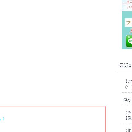
最近
【ご
で「
気が
〈お
【教
ら！
〈掲