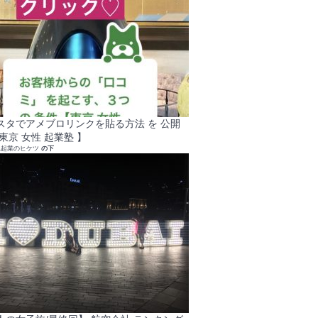
スタでアメブロリンクを貼る方法 を 公開
東京 女性 起業塾 】
れ起業のヒケツ
の下