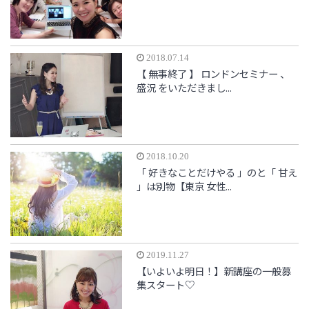
2018.07.14
【 無事終了 】 ロンドンセミナー 、
盛況 をいただきまし...
2018.10.20
「 好きなことだけやる 」のと「 甘え
」は別物【東京 女性...
2019.11.27
【いよいよ明日！】新講座の一般募
集スタート♡