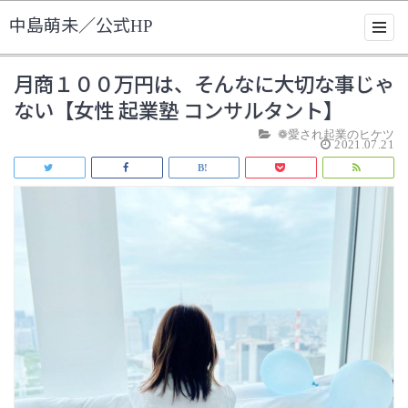
中島萌未／公式HP
月商１００万円は、そんなに大切な事じゃ
ない【女性 起業塾 コンサルタント】
❁愛され起業のヒケツ
2021.07.21