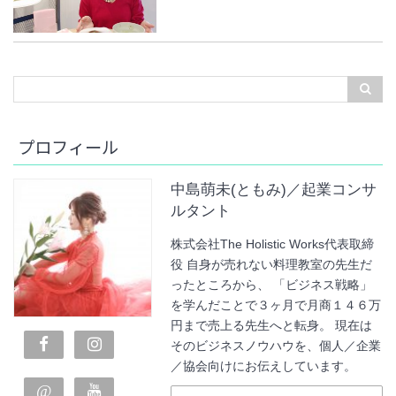
プロフィール
中島萌未(ともみ)／起業コンサ
ルタント
株式会社The Holistic Works代表取締
役 自身が売れない料理教室の先生だ
ったところから、 「ビジネス戦略」
を学んだことで３ヶ月で月商１４６万
円まで売上る先生へと転身。 現在は
そのビジネスノウハウを、個人／企業
／協会向けにお伝えしています。