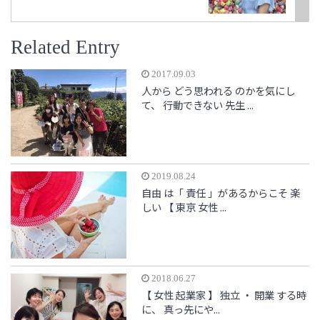
Related Entry
2017.09.03
人から どう思われる のかを気にし
て、 行動できない 先生 ...
2019.08.24
自由 は「 責任 」があるからこそ 楽
しい 【 東京 女性 ...
2018.06.27
【 女性 起業家 】 独立 ・ 開業 する時
に、 真っ先にや...