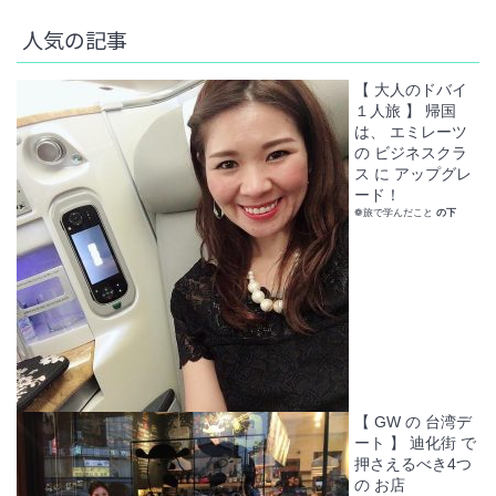
人気の記事
【 大人のドバイ
１人旅 】 帰国
は、 エミレーツ
の ビジネスクラ
ス に アップグレ
ード！
❁旅で学んだこと
の下
【 GW の 台湾デ
ート 】 迪化街 で
押さえるべき4つ
の お店