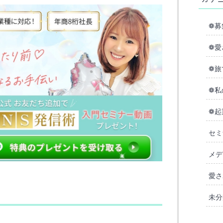
❁募
❁愛
❁旅
❁私
❁起
セミ
メデ
愛さ
未分