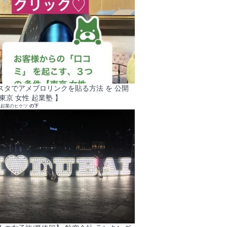
スタでアメブロリンクを貼る方法 を 公開
東京 女性 起業塾 】
れ起業のヒケツ
の下