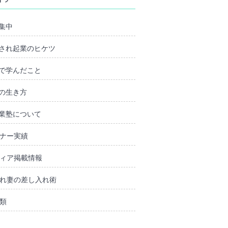
集中
され起業のヒケツ
で学んだこと
の生き方
業塾について
ナー実績
ィア掲載情報
れ妻の差し入れ術
類