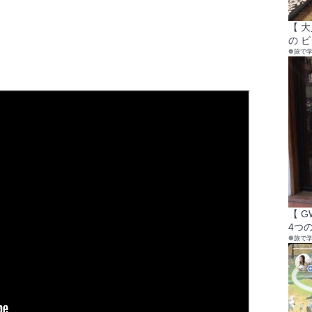
【 
の 
❁旅で
【 
4つの
❁旅で