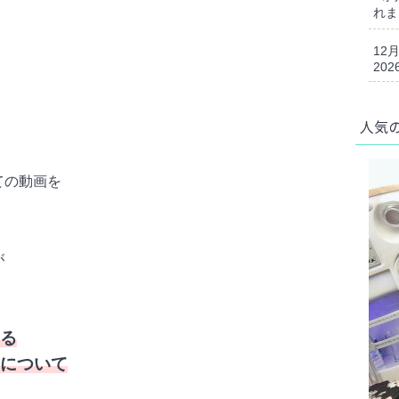
れま
12
202
人気
ての動画を
が
る
について