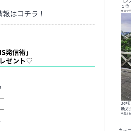
【大
１位
情報はコチラ！
❁旅で
NS発信術」
レゼント♡
、
！
お料
断方
❁愛さ
）
カテ