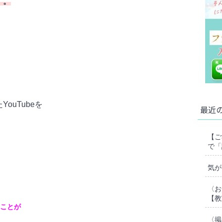
す。
ouTubeを
最近
【ご
で「
気が
〈お
【教
ことが
〈掲