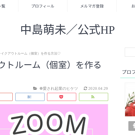
一覧
プロフィール
メルマガ登録
中島萌未／公式HP
レイクアウトルーム（個室）を作る方法♡
アウトルーム（個室）を作る
プロ
❁愛され起業のヒケツ
2020.04.29