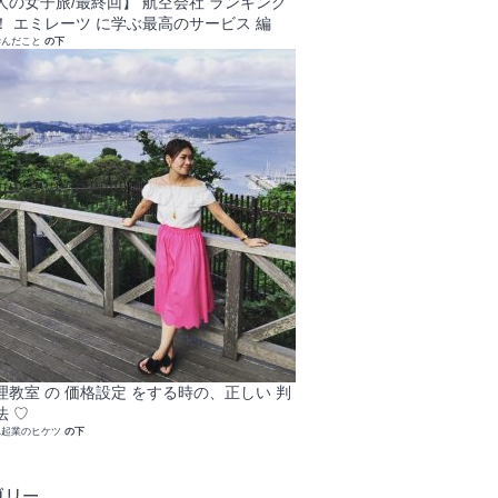
人の女子旅/最終回】 航空会社 ランキング
！ エミレーツ に学ぶ最高のサービス 編
学んだこと
の下
理教室 の 価格設定 をする時の、正しい 判
法 ♡
れ起業のヒケツ
の下
ゴリー