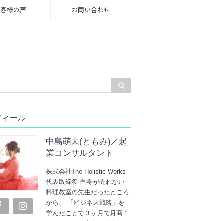
お客様の声
お問い合わせ
フィール
中島萌未(ともみ)／起
業コンサルタント
株式会社The Holistic Works
代表取締役 自身が売れない
料理教室の先生だったところ
から、 「ビジネス戦略」を
学んだことで３ヶ月で月商１