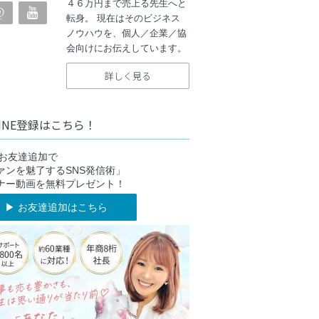
４６万円まで売上る先生へと
転身。 現在はそのビジネス
ノウハウを、個人／企業／協
会向けにお伝えしています。
詳しく見る
INE登録はこちら！
NEお友達追加で
ァンを魅了するSNS発信術」
ナー動画を無料プレゼント！
▶︎ お友達追加はこちら