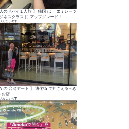
大人のドバイ１人旅 】 帰国 は、 エミレーツ
ビジネスクラス に アップグレード！
学んだこと
の下
GW の 台湾デート 】 迪化街 で押さえるべき
 お店
学んだこと
の下