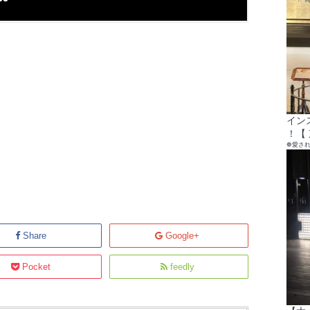
イン
！【 
❁愛さ
Share
Google+
Pocket
feedly