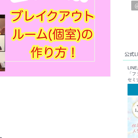
公式L
LI
「フ
セミ