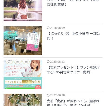
女性 起業塾 】
2018.08.09
【 こっそり ♡】 本の中身 を 一部公
開 ！
2025.08.13
【無料プレゼント！】ファンを魅了
するSNS発信術セミナー動画...
2022.06.28
売る「商品」が変わっても、選ばれ
続ける先生の共通点【女性 起...