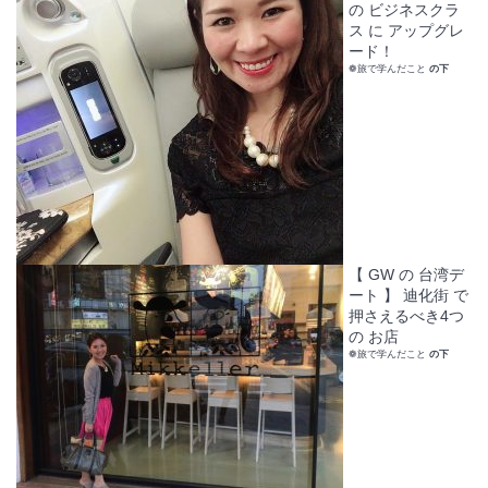
の ビジネスクラ
ス に アップグレ
ード！
❁旅で学んだこと
の下
【 GW の 台湾デ
ート 】 迪化街 で
押さえるべき4つ
の お店
❁旅で学んだこと
の下