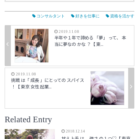
コンサルタント
好きを仕事に
資格を活かす
2019.11.08
半年や１年で諦める 「夢」 って、 本
当に夢なの かな ？【 東...
2019.11.08
挑戦 は「 成長 」にとっての スパイス
！【 東京 女性 起業...
Related Entry
2018.12.14
甘え上手 は、 強さ の１つ♡【 東京