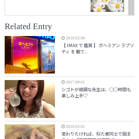
Related Entry
2019.02.09
【 IMAX で 鑑賞 】 ボヘミアン ラプソ
ディ を 観て...
2017.09.01
シゴトが順調な先生は、○○時間も
楽しみ上手♡
2020.03.02
変わりたければ、似た者同士で固ま