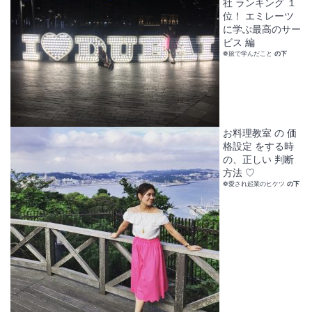
社 ランキング １
位！ エミレーツ
に学ぶ最高のサー
ビス 編
❁旅で学んだこと
の下
お料理教室 の 価
格設定 をする時
の、正しい 判断
方法 ♡
❁愛され起業のヒケツ
の下