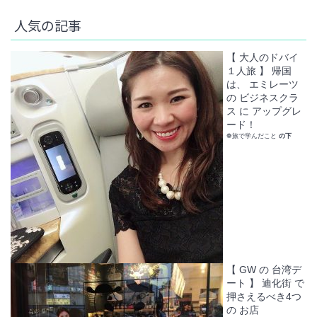
人気の記事
【 大人のドバイ
１人旅 】 帰国
は、 エミレーツ
の ビジネスクラ
ス に アップグレ
ード！
❁旅で学んだこと
の下
【 GW の 台湾デ
ート 】 迪化街 で
押さえるべき4つ
の お店