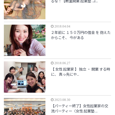
るな！【教室開業 起業塾 コ...
2018.04.04
２年前に １５０万円の借金 を 抱えた
からこそ、 今がある
2018.06.27
【 女性 起業家 】 独立 ・ 開業 する時
に、 真っ先にや...
2023.08.30
【パーティー終了】女性起業家の交
流パーティー〈女性 起業塾 ...