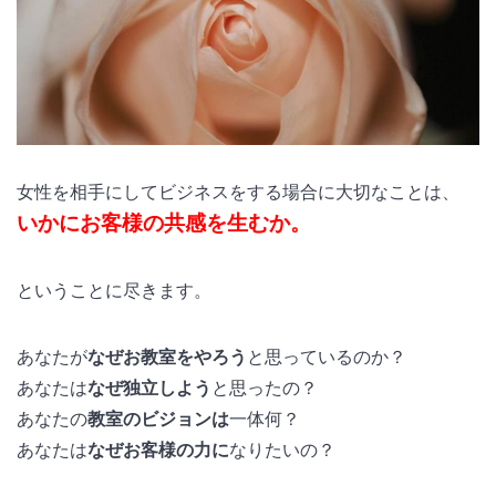
女性を相手にしてビジネスをする場合に大切なことは、
いかにお客様の共感を生むか。
ということに尽きます。
あなたが
なぜお教室をやろう
と思っているのか？
あなたは
なぜ独立しよう
と思ったの？
あなたの
教室のビジョンは
一体何？
あなたは
なぜお客様の力に
なりたいの？