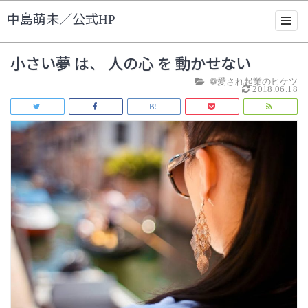
中島萌未／公式HP
小さい夢 は、 人の心 を 動かせない
❁愛され起業のヒケツ
2018.06.18