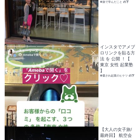
❁旅で学んだこと
の下
インスタでアメブ
ロリンクを貼る方
法 を 公開 ！【
東京 女性 起業塾
】
❁愛され起業のヒケツ
の下
【大人の女子旅/
最終回】 航空会