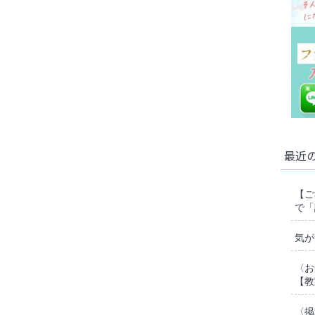
最近
【ご
で「
気が
〈お
【教
〈掲