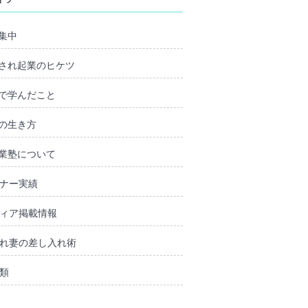
集中
され起業のヒケツ
で学んだこと
の生き方
業塾について
ナー実績
ィア掲載情報
れ妻の差し入れ術
類