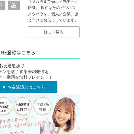
４６万円まで売上る先生へと
転身。 現在はそのビジネス
ノウハウを、個人／企業／協
会向けにお伝えしています。
詳しく見る
INE登録はこちら！
NEお友達追加で
ァンを魅了するSNS発信術」
ナー動画を無料プレゼント！
▶︎ お友達追加はこちら