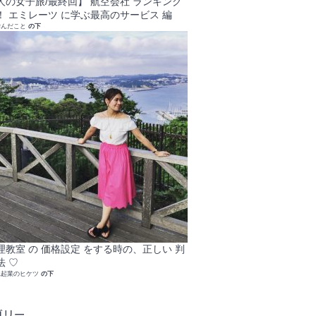
人の女子旅/最終回】 航空会社 ランキング
！ エミレーツ に学ぶ最高のサービス 編
学んだこと
の下
理教室 の 価格設定 をする時の、正しい 判
法 ♡
れ起業のヒケツ
の下
ゴリー