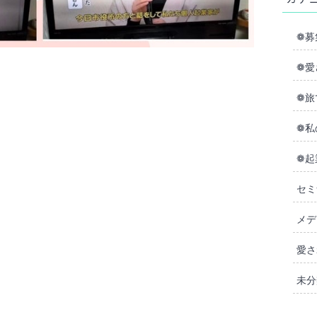
❁募
❁愛
❁旅
❁私
❁起
セミ
メデ
愛さ
未分