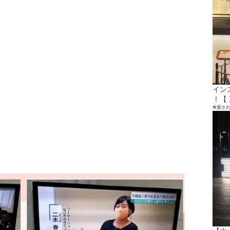
イン
！【 
❁愛さ