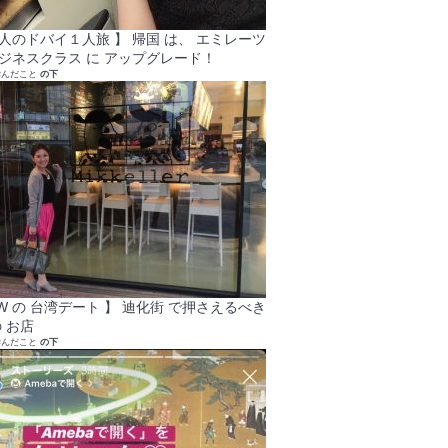
大人のドバイ１人旅 】 帰国 は、 エミレーツ
ビジネスクラス に アップグレード！
学んだこと
の下
GW の 台湾デート 】 迪化街 で押さえるべき
 お店
学んだこと
の下