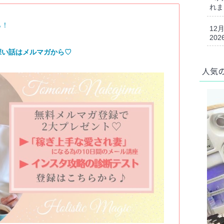
れま
ら！
12
202
深い話はメルマガから♡
人気