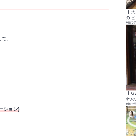
【 
の 
❁旅で
して、
【 
4つの
❁旅で
ーション)