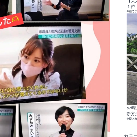
【大
１位
❁旅で
お料
断方
❁愛さ
カテ