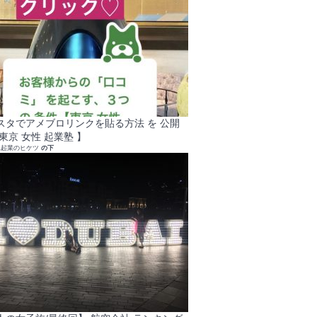
スタでアメブロリンクを貼る方法 を 公開
東京 女性 起業塾 】
れ起業のヒケツ
の下