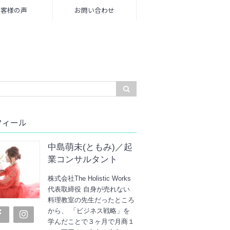
お客様の声
お問い合わせ
フィール
中島萌未(ともみ)／起
業コンサルタント
株式会社The Holistic Works
代表取締役 自身が売れない
料理教室の先生だったところ
から、 「ビジネス戦略」を
学んだことで３ヶ月で月商１