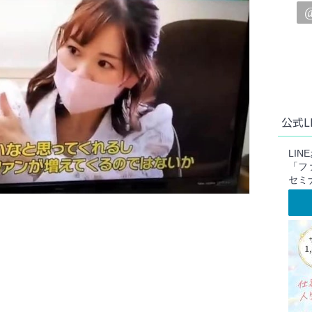
公式L
LI
「フ
セミ