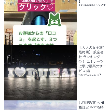
】
❁愛され起業のヒケツ
の下
【大人の女子旅/
最終回】 航空会
社 ランキング １
位！ エミレーツ
に学ぶ最高のサー
ビス 編
❁旅で学んだこと
の下
お料理教室 の 価
格設定 をする時