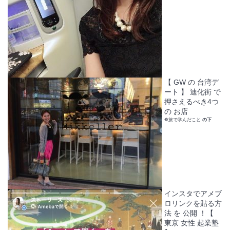
【 GW の 台湾デ
ート 】 迪化街 で
押さえるべき4つ
の お店
❁旅で学んだこと
の下
インスタでアメブ
ロリンクを貼る方
法 を 公開 ！【
東京 女性 起業塾