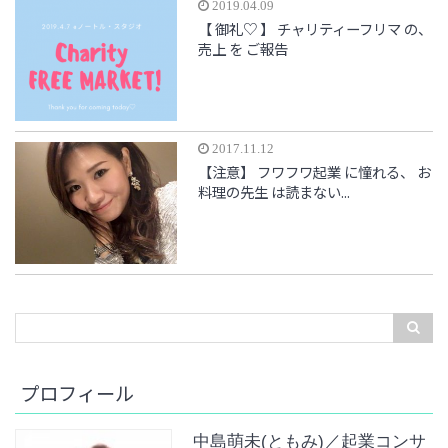
2019.04.09
【 御礼♡ 】 チャリティーフリマ の、
売上 を ご報告
2017.11.12
【注意】 フワフワ起業 に憧れる、 お
料理の先生 は読まない...
プロフィール
中島萌未(ともみ)／起業コンサ