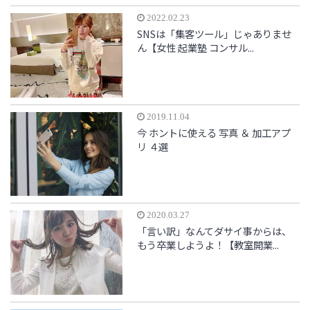
2022.02.23
SNSは「集客ツール」じゃありませ
ん【女性 起業塾 コンサル...
2019.11.04
今 ホントに使える 写真 ＆ 加工アプ
リ ４選
2020.03.27
「言い訳」なんてダサイ事からは、
もう卒業しようよ！【教室開業...