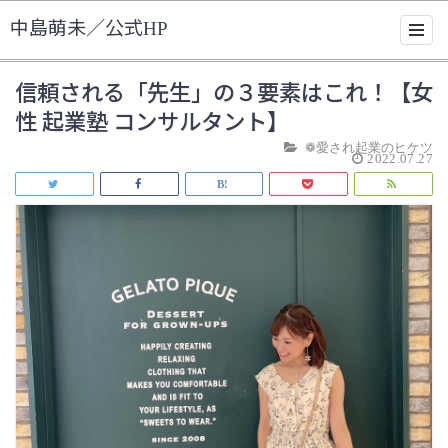
中島萌未／公式HP
信頼される「先生」の３要素はこれ！【女
性 起業塾 コンサルタント】
❁愛され起業のヒケツ
2022.07.27