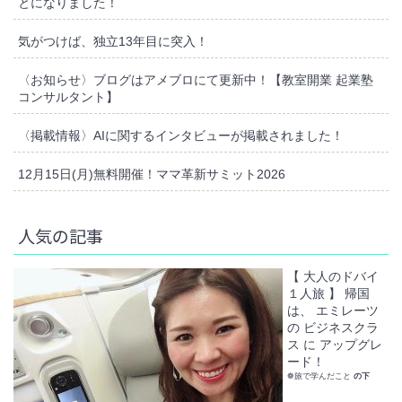
とになりました！
気がつけば、独立13年目に突入！
〈お知らせ〉ブログはアメブロにて更新中！【教室開業 起業塾
コンサルタント】
〈掲載情報〉AIに関するインタビューが掲載されました！
12月15日(月)無料開催！ママ革新サミット2026
人気の記事
【 大人のドバイ
１人旅 】 帰国
は、 エミレーツ
の ビジネスクラ
ス に アップグレ
ード！
❁旅で学んだこと
の下