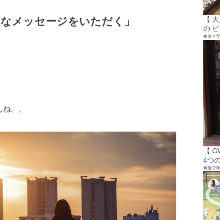
【 
的なメッセージをいただく」
の 
❁旅で
んね。。
【 
4つの
❁旅で