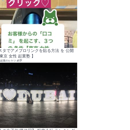
スタでアメブロリンクを貼る方法 を 公開
東京 女性 起業塾 】
れ起業のヒケツ
の下