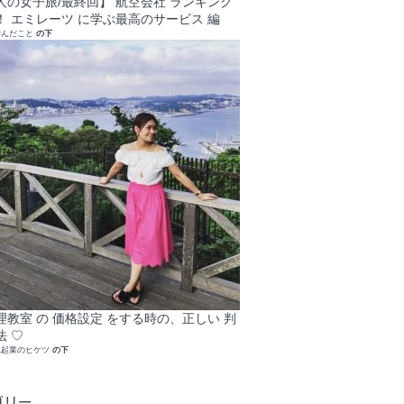
人の女子旅/最終回】 航空会社 ランキング
！ エミレーツ に学ぶ最高のサービス 編
学んだこと
の下
理教室 の 価格設定 をする時の、正しい 判
法 ♡
れ起業のヒケツ
の下
ゴリー