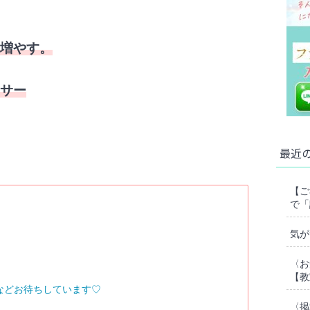
増やす。
サー
最近
【ご
で「
気が
〈お
【教
談などお待ちしています♡
〈掲