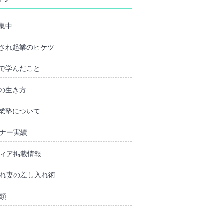
集中
され起業のヒケツ
で学んだこと
の生き方
業塾について
ナー実績
ィア掲載情報
れ妻の差し入れ術
類