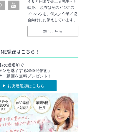
４６万円まで売上る先生へと
転身。 現在はそのビジネス
ノウハウを、個人／企業／協
会向けにお伝えしています。
詳しく見る
INE登録はこちら！
NEお友達追加で
ァンを魅了するSNS発信術」
ナー動画を無料プレゼント！
▶︎ お友達追加はこちら