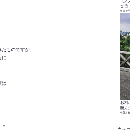
【大
１位
❁旅で
れたものですが、
時に
葉は
お料
断方
❁愛さ
＾＾
カテ