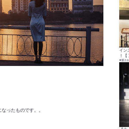
イン
！【 
❁愛さ
になったものです。。