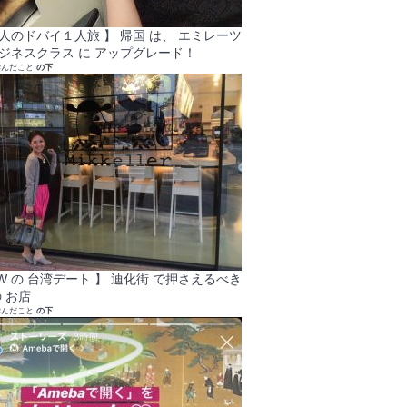
大人のドバイ１人旅 】 帰国 は、 エミレーツ
ビジネスクラス に アップグレード！
学んだこと
の下
GW の 台湾デート 】 迪化街 で押さえるべき
 お店
学んだこと
の下