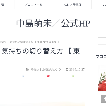
一覧
プロフィール
メルマガ登録
中島萌未／公式HP
時の 、 気持ちの切り替え方 【 東京 女性 起業塾 】
 気持ちの切り替え方 【 東
プロ
❁愛され起業のヒケツ
2019.10.27