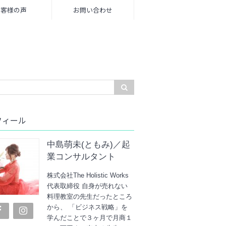
お客様の声
お問い合わせ
フィール
中島萌未(ともみ)／起
業コンサルタント
株式会社The Holistic Works
代表取締役 自身が売れない
料理教室の先生だったところ
から、 「ビジネス戦略」を
学んだことで３ヶ月で月商１