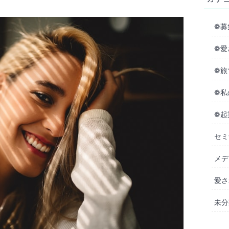
❁募
❁愛
❁旅
❁私
❁起
セミ
メデ
愛さ
未分