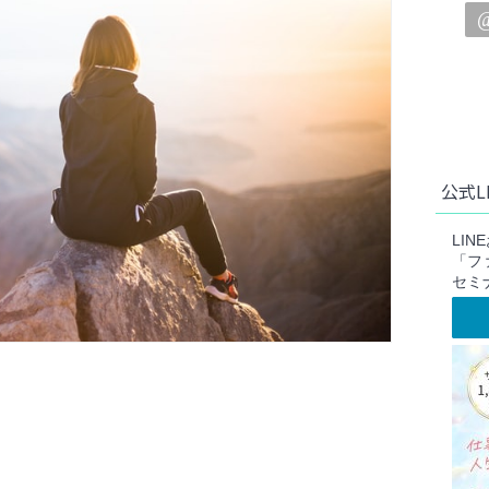
公式L
LI
「フ
セミ