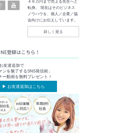
４６万円まで売上る先生へと
転身。 現在はそのビジネス
ノウハウを、個人／企業／協
会向けにお伝えしています。
詳しく見る
INE登録はこちら！
NEお友達追加で
ァンを魅了するSNS発信術」
ナー動画を無料プレゼント！
▶︎ お友達追加はこちら