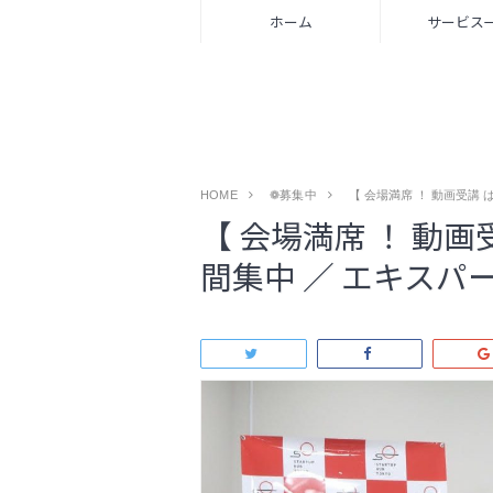
ホーム
サービス
HOME
❁募集中
【 会場満席 ！ 動画受講 
【 会場満席 ！ 動画受
間集中 ／ エキスパ