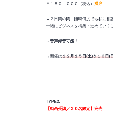
￥１８０，０００（税込）
満席
→２日間の間、随時何度でも私に相
一緒にビジネスを構築・進めていく
→音声録音可能！
→開催は
１２月１５日(土)＆１６日(日
TYPE2.
【動画受講／２０名限定】
完売