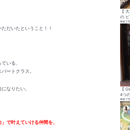
【 
の 
❁旅で
いただいたということ！！
っている、
スパートクラス。
力になりたい。
【 
4つの
❁旅で
力」で叶えていける仲間を、