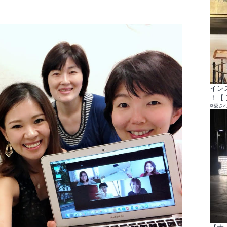
イン
！【 
❁愛さ