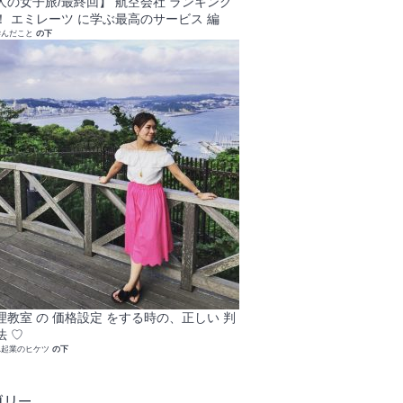
人の女子旅/最終回】 航空会社 ランキング
！ エミレーツ に学ぶ最高のサービス 編
学んだこと
の下
理教室 の 価格設定 をする時の、正しい 判
法 ♡
れ起業のヒケツ
の下
ゴリー