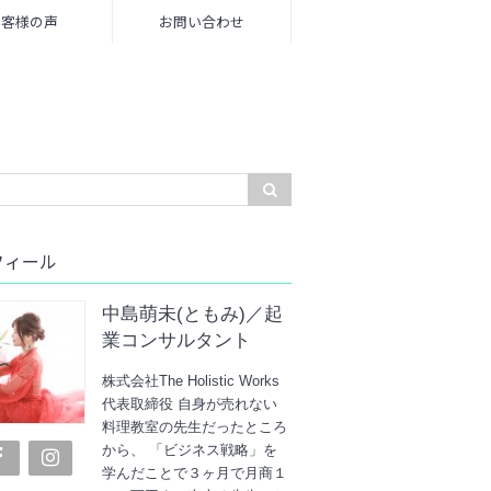
お客様の声
お問い合わせ
フィール
中島萌未(ともみ)／起
業コンサルタント
株式会社The Holistic Works
代表取締役 自身が売れない
料理教室の先生だったところ
から、 「ビジネス戦略」を
学んだことで３ヶ月で月商１