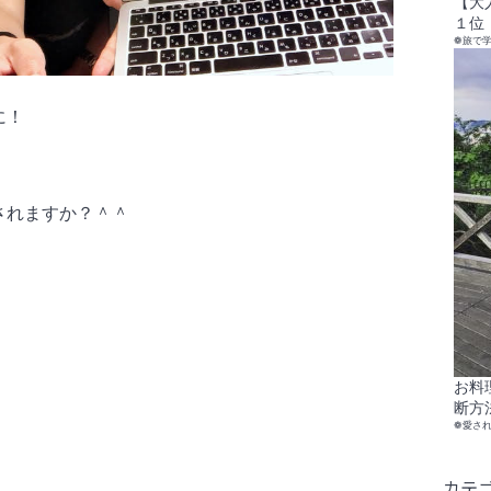
【大
１位
❁旅で
に！
されますか？＾＾
お料
断方
❁愛さ
カテ