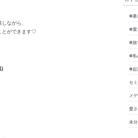
❁募
談しながら、
❁愛
ことができます♡
❁旅
❁私
)
❁起
セミ
メデ
愛さ
未分