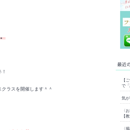
。
最近
冬！
【ご
で「
スクラスを開催します＾＾
気が
〈お
【教
〈掲