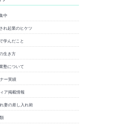
集中
され起業のヒケツ
で学んだこと
の生き方
業塾について
ナー実績
ィア掲載情報
れ妻の差し入れ術
類