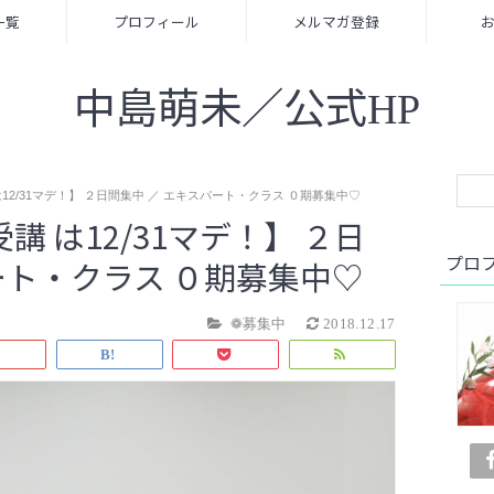
一覧
プロフィール
メルマガ登録
中島萌未／公式HP
は12/31マデ！】 ２日間集中 ／ エキスパート・クラス ０期募集中♡
講 は12/31マデ！】 ２日
プロ
ート・クラス ０期募集中♡
❁募集中
2018.12.17