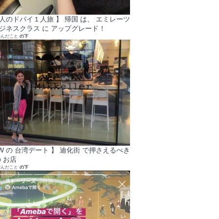
大人のドバイ１人旅 】 帰国 は、 エミレーツ
ビジネスクラス に アップグレード！
学んだこと
の下
GW の 台湾デート 】 迪化街 で押さえるべき
 お店
学んだこと
の下