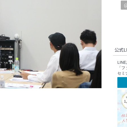
公式L
LI
「フ
セミ