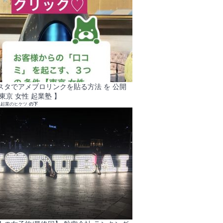
スタでアメブロリンクを貼る方法 を 公開
東京 女性 起業塾 】
れ起業のヒケツ
の下