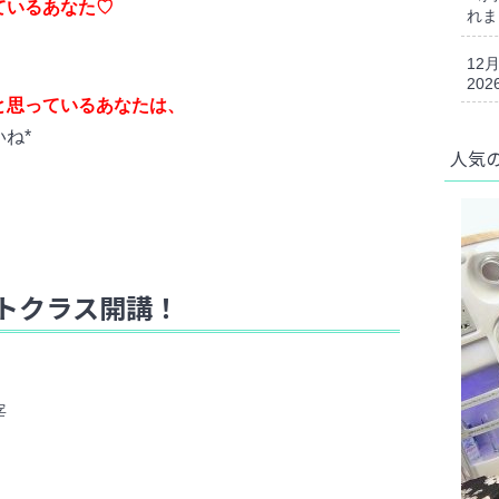
ているあなた♡
れま
12
202
と思っているあなたは、
ね*
人気
トクラス開講！
宰