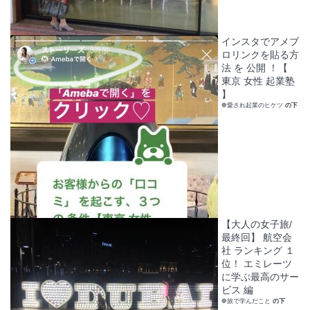
インスタでアメブ
ロリンクを貼る方
法 を 公開 ！【
東京 女性 起業塾
】
❁愛され起業のヒケツ
の下
【大人の女子旅/
最終回】 航空会
社 ランキング １
位！ エミレーツ
に学ぶ最高のサー
ビス 編
❁旅で学んだこと
の下