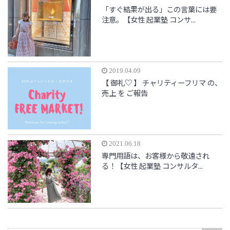
「すぐ結果が出る」この言葉には要
注意。【女性 起業塾 コンサ...
2019.04.09
【 御礼♡ 】 チャリティーフリマ の、
売上 を ご報告
2021.06.18
専門用語は、お客様から敬遠され
る！【女性 起業塾 コンサルタ...