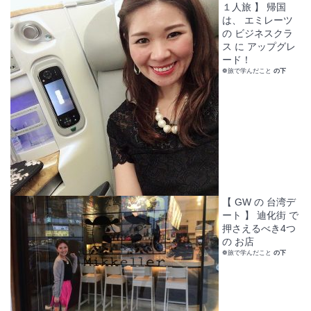
１人旅 】 帰国
は、 エミレーツ
の ビジネスクラ
ス に アップグレ
ード！
❁旅で学んだこと
の下
【 GW の 台湾デ
ート 】 迪化街 で
押さえるべき4つ
の お店
❁旅で学んだこと
の下