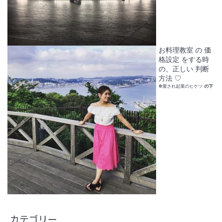
お料理教室 の 価
格設定 をする時
の、正しい 判断
方法 ♡
❁愛され起業のヒケツ
の下
カテゴリー