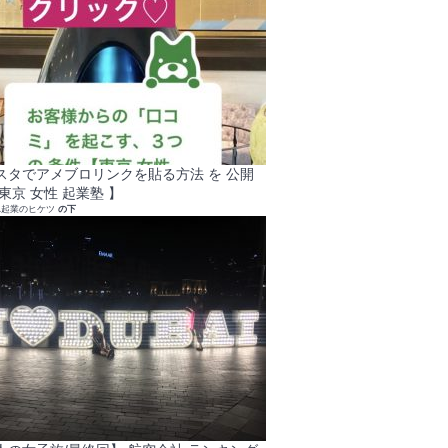
スタでアメブロリンクを貼る方法 を 公開
東京 女性 起業塾 】
れ起業のヒケツ
の下