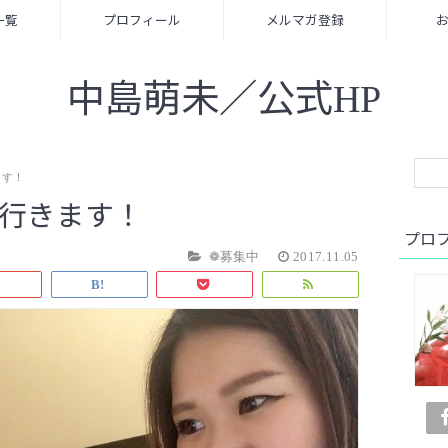
一覧
プロフィール
メルマガ登録
中島萌未／公式HP
ます！
へ行きます！
プロ
❁募集中
2017.11.05