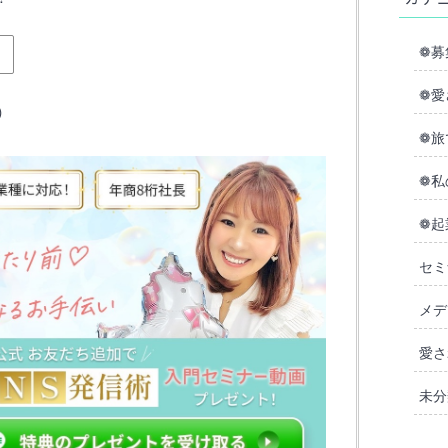
❁募
❁愛
）
❁旅
❁私
❁起
セミ
メデ
愛さ
未分