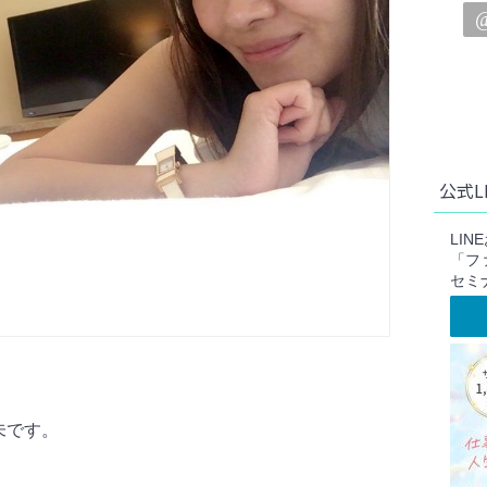
公式L
LI
「フ
セミ
未です。