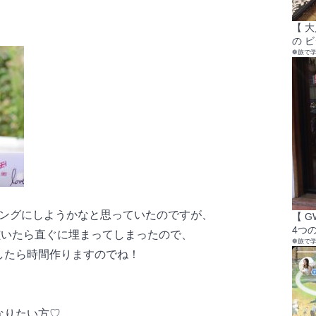
【 
の 
❁旅で
ングにしようかなと思っていたのですが、
【 
4つの
事を呟いたら直ぐに埋まってしまったので、
❁旅で
したら時間作りますのでね！
なりたい方♡