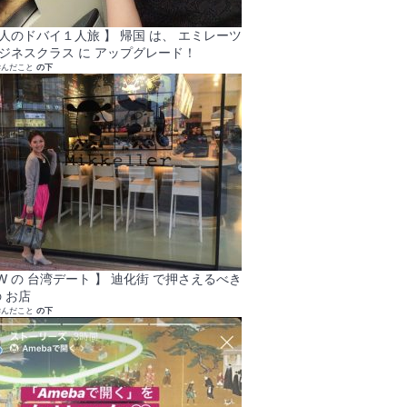
大人のドバイ１人旅 】 帰国 は、 エミレーツ
ビジネスクラス に アップグレード！
学んだこと
の下
GW の 台湾デート 】 迪化街 で押さえるべき
 お店
学んだこと
の下