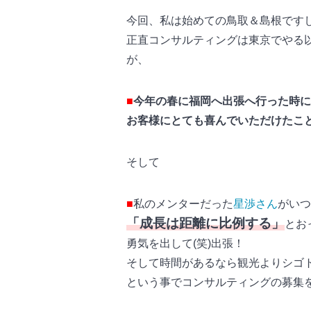
今回、私は始めての鳥取＆島根です
正直コンサルティングは東京でやる
が、
■
今年の春に福岡へ出張へ行った時に
お客様にとても喜んでいただけたこ
そして
■
私のメンターだった
星渉さん
がいつ
「成長は距離に比例する」
とお
勇気を出して(笑)出張！
そして時間があるなら観光よりシゴ
という事でコンサルティングの募集