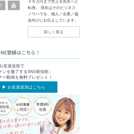
４６万円まで売上る先生へと
転身。 現在はそのビジネス
ノウハウを、個人／企業／協
会向けにお伝えしています。
詳しく見る
INE登録はこちら！
NEお友達追加で
ァンを魅了するSNS発信術」
ナー動画を無料プレゼント！
▶︎ お友達追加はこちら