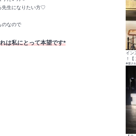
る先生になりたい方♡
ものなので
れは私にとって本望です*
イン
！【 
❁愛さ