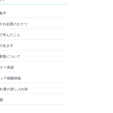
集中
され起業のヒケツ
で学んだこと
の生き方
業塾について
ナー実績
ィア掲載情報
れ妻の差し入れ術
類