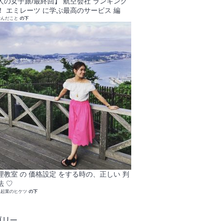
人の女子旅/最終回】 航空会社 ランキング
！ エミレーツ に学ぶ最高のサービス 編
学んだこと
の下
理教室 の 価格設定 をする時の、正しい 判
法 ♡
れ起業のヒケツ
の下
ゴリー