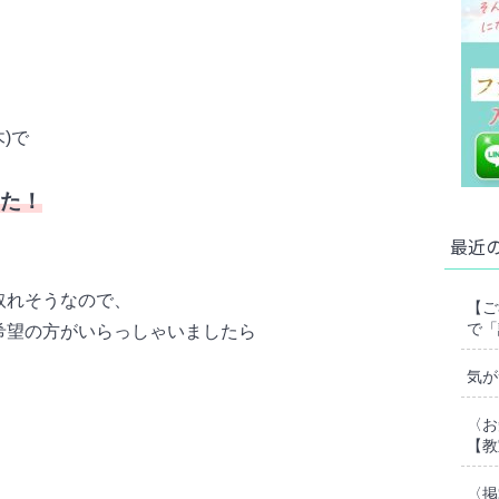
)で
た！
最近
取れそうなので、
【ご
で「
希望の方がいらっしゃいましたら
気が
〈お
【教
〈掲