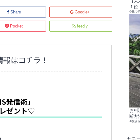
【大
１位
Share
Google+
❁旅で
Pocket
feedly
情報はコチラ！
NS発信術」
レゼント♡
お料
断方
❁愛さ
、
カテ
！