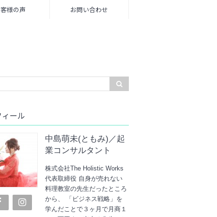
お客様の声
お問い合わせ
フィール
中島萌未(ともみ)／起
業コンサルタント
株式会社The Holistic Works
代表取締役 自身が売れない
料理教室の先生だったところ
から、 「ビジネス戦略」を
学んだことで３ヶ月で月商１